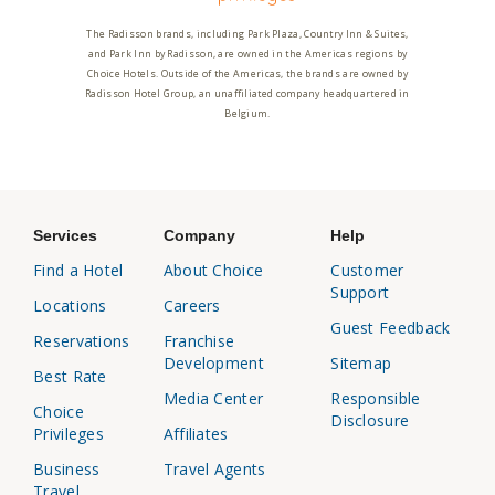
The Radisson brands, including Park Plaza, Country Inn & Suites,
and Park Inn by Radisson, are owned in the Americas regions by
Choice Hotels. Outside of the Americas, the brands are owned by
Radisson Hotel Group, an unaffiliated company headquartered in
Belgium.
Services
Company
Help
Find a Hotel
About Choice
Customer
Support
Locations
Careers
Guest Feedback
Reservations
Franchise
Development
Sitemap
Best Rate
Media Center
Responsible
Choice
Disclosure
Privileges
Affiliates
Business
Travel Agents
Travel