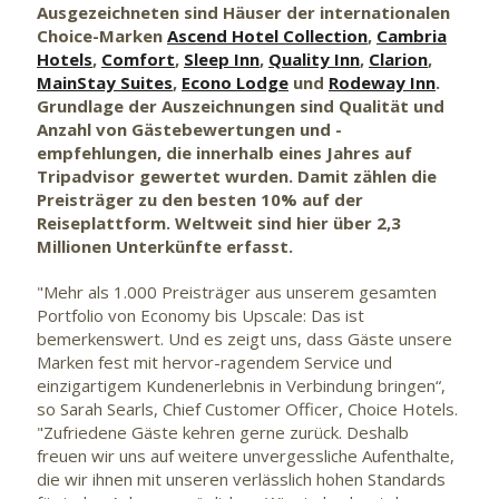
Ausgezeichneten sind Häuser der internationalen
Choice-Marken
Ascend Hotel Collection
,
Cambria
Hotels
,
Comfort
,
Sleep Inn
,
Quality Inn
,
Clarion
,
MainStay Suites
,
Econo Lodge
und
Rodeway Inn
.
Grundlage der Auszeichnungen sind Qualität und
Anzahl von Gästebewertungen und -
empfehlungen, die innerhalb eines Jahres auf
Tripadvisor gewertet wurden. Damit zählen die
Preisträger zu den besten 10% auf der
Reiseplattform. Weltweit sind hier über 2,3
Millionen Unterkünfte erfasst.
"Mehr als 1.000 Preisträger aus unserem gesamten
Portfolio von Economy bis Upscale: Das ist
bemerkenswert. Und es zeigt uns, dass Gäste unsere
Marken fest mit hervor-ragendem Service und
einzigartigem Kundenerlebnis in Verbindung bringen“,
so Sarah Searls, Chief Customer Officer, Choice Hotels.
"Zufriedene Gäste kehren gerne zurück. Deshalb
freuen wir uns auf weitere unvergessliche Aufenthalte,
die wir ihnen mit unseren verlässlich hohen Standards